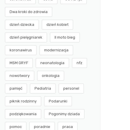
Dwa kroki do zdrowia
dzień dziecka
dzień kobiet
dzień pielęgniarek
II moto bieg
koronawirus
modernizacja
MSM GRYF
neonatologia
nfz
nowotwory
onkologia
pamięć
Pediatria
personel
piknik rodzinny
Podarunki
podziękowania
Pogonimy dziada
pomoc
poradnie
praca